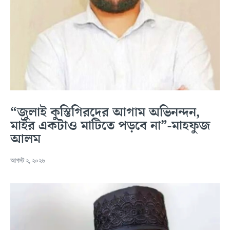
“জুলাই কুস্তিগিরদের আগাম অভিনন্দন,
মাইর একটাও মাটিতে পড়বে না”-মাহফুজ
আলম
আগস্ট ২, ২০২৬