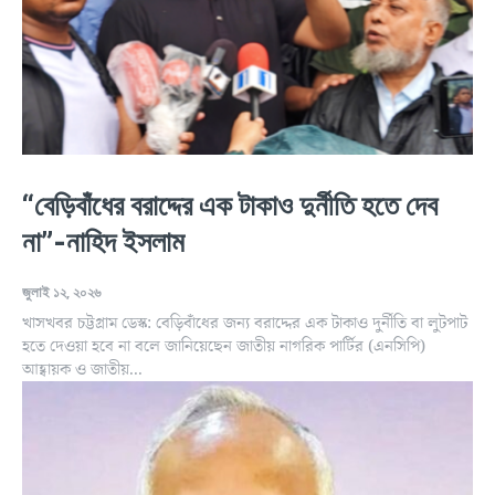
“বেড়িবাঁধের বরাদ্দের এক টাকাও দুর্নীতি হতে দেব
না”-নাহিদ ইসলাম
জুলাই ১২, ২০২৬
খাসখবর চট্টগ্রাম ডেস্ক: বেড়িবাঁধের জন্য বরাদ্দের এক টাকাও দুর্নীতি বা লুটপাট
হতে দেওয়া হবে না বলে জানিয়েছেন জাতীয় নাগরিক পার্টির (এনসিপি)
আহ্বায়ক ও জাতীয়...