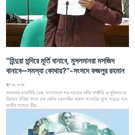
“হিন্দুরা মন্দিরে মূর্তি বানাবে, মুসলমানরা মসজিদ
বানাবে—সমস্যা কোথায়?”-সংসদে ফজলুর রহমান
জুন ২৬, ২০২৬
খাসখবর রাজনীতি ডেস্ক: বাংলাদেশে শত বছরের ধর্মীয় সম্প্রীতি ও সুফিবাদের
চিরায়ত ঐতিহ্য আজ এক শ্রেণির চরমপন্থির কারণে সংকটের মুখে পড়েছে বলে
জাতীয় সংসদে তীব্র...