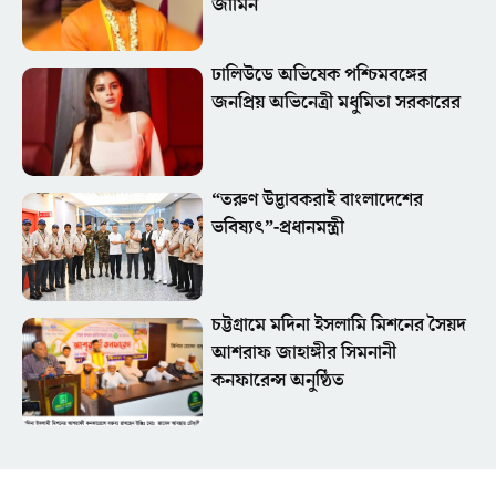
জামিন
ঢালিউডে অভিষেক পশ্চিমবঙ্গের
জনপ্রিয় অভিনেত্রী মধুমিতা সরকারের
“তরুণ উদ্ভাবকরাই বাংলাদেশের
ভবিষ্যৎ”-প্রধানমন্ত্রী
চট্টগ্রামে মদিনা ইসলামি মিশনের সৈয়দ
আশরাফ জাহাঙ্গীর সিমনানী
কনফারেন্স অনুষ্ঠিত