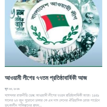
আওয়ামী লীগের ৭৭তম প্রতিষ্ঠাবার্ষিকী আজ
জুন ২৩, ২০২৬
খাসখবর রাজনীতি ডেস্ক: আওয়ামী লীগের ৭৭তম প্রতিষ্ঠাবার্ষিকী আজ। ১৯৪৯
সালের ২৩ জুন পুরোনো ঢাকার কে এম দাস লেনের ঐতিহাসিক রোজ গার্ডেনে
তৎকালীন পাকিস্তানের প্রথম...