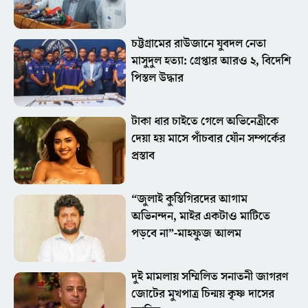
চট্টগ্রামের রাউজানে যুবদল নেতা
মাসুদুল হত্যা: গ্রেপ্তার আরও ২, বিদেশি
পিস্তল উদ্ধার
টাকা ধার চাইতে গেলে অভিনেত্রীকে
দেয়া হয় মাসে পাঁচবার যৌন সম্পর্কের
প্রস্তাব
“জুলাই কুস্তিগিরদের আগাম
অভিনন্দন, মাইর একটাও মাটিতে
পড়বে না”-মাহফুজ আলম
দুই মামলায় সম্মিলিত সনাতনী জাগরণ
জোটের মুখপাত্র চিন্ময় কৃষ্ণ দাসের