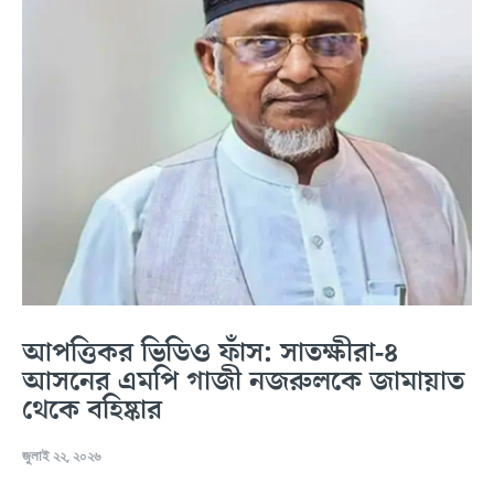
আপত্তিকর ভিডিও ফাঁস: সাতক্ষীরা-৪
আসনের এমপি গাজী নজরুলকে জামায়াত
থেকে বহিষ্কার
জুলাই ২২, ২০২৬