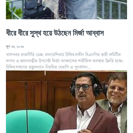
ধীরে ধীরে সুস্থ হয়ে উঠছেন মির্জা আব্বাস
জুন ২৯, ২০২৬
খাসখবর রাজনীতি ডেস্ক: মালয়েশিয়ায় চিকিৎসাধীন বিএনপির স্থায়ী কমিটির
সদস্য ও প্রধানমন্ত্রীর উপদেষ্টা মির্জা আব্বাসের শারীরিক অবস্থার উন্নতি হচ্ছে।
চিকিৎসকদের তত্ত্বাবধানে নিয়মিত থেরাপি ও পুনর্বাসন...