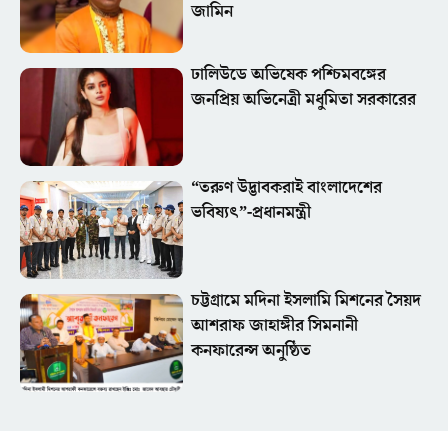
জামিন
ঢালিউডে অভিষেক পশ্চিমবঙ্গের
জনপ্রিয় অভিনেত্রী মধুমিতা সরকারের
“তরুণ উদ্ভাবকরাই বাংলাদেশের
ভবিষ্যৎ”-প্রধানমন্ত্রী
চট্টগ্রামে মদিনা ইসলামি মিশনের সৈয়দ
আশরাফ জাহাঙ্গীর সিমনানী
কনফারেন্স অনুষ্ঠিত