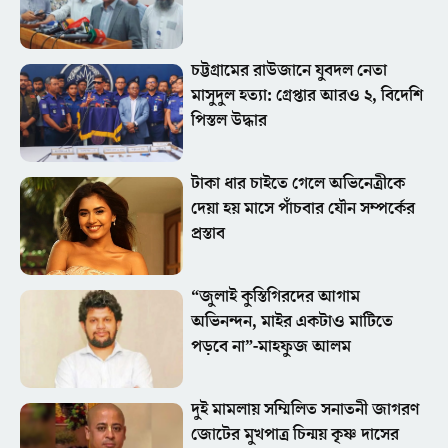
চট্টগ্রামের রাউজানে যুবদল নেতা
মাসুদুল হত্যা: গ্রেপ্তার আরও ২, বিদেশি
পিস্তল উদ্ধার
টাকা ধার চাইতে গেলে অভিনেত্রীকে
দেয়া হয় মাসে পাঁচবার যৌন সম্পর্কের
প্রস্তাব
“জুলাই কুস্তিগিরদের আগাম
অভিনন্দন, মাইর একটাও মাটিতে
পড়বে না”-মাহফুজ আলম
দুই মামলায় সম্মিলিত সনাতনী জাগরণ
জোটের মুখপাত্র চিন্ময় কৃষ্ণ দাসের