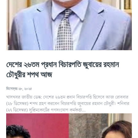
দেশের ২৬তম প্রধান বিচারপতি জুবায়ের রহমান
চৌধুরীর শপথ আজ
ডিসেম্বর ২৮, ২০২৫
খাসখবর জাতীয় ডেস্ক: দেশের ২৬তম প্রধান বিচারপতি হিসেবে আজ রোববার
(২৮ ডিসেম্বর) শপথ গ্রহণ করবেন বিচারপতি জুবায়ের রহমান চৌধুরী। শনিবার
(২৭ ডিসেম্বর) সুপ্রিমকোর্টের গণসংযোগ কর্মকর্তা...