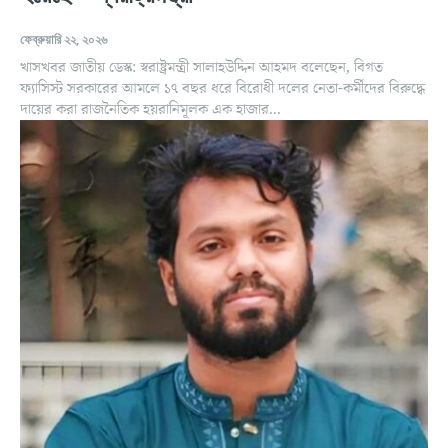
ফেব্রুয়ারি ২২, ২০২৬
খাসখবর জাতীয় ডেস্ক: স্বরাষ্ট্রমন্ত্রী সালাহউদ্দিন আহমদ বলেছেন, বিগত
ফ্যাসিস্ট সরকারের আমলে ১৭ বছর ধরে বিরোধী দলের নেতা-কর্মীদের বিরুদ্ধে
দায়ের করা রাজনৈতিক হয়রানিমূলক এক হাজার...