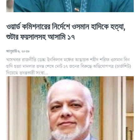
ওয়ার্ড কমিশনারের নির্দেশে ওসমান হাদিকে হত্যা,
শুটার ফয়সালসহ আসামি ১৭
জানুয়ারি ৬, ২০২৬
খাসখবর রাজনীতি ডেস্ক: ইনকিলাব মঞ্চের আহ্বায়ক শহীদ শরিফ ওসমান বিন
হাদি হত্যা মামলার তদন্ত শেষে মোট ১৭ জনের বিরুদ্ধে অভিযোগপত্র (চার্জশিট)
দিয়েছে তদন্তকারী সংস্থা...