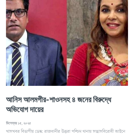
আনিস আলমগীর-শাওনসহ ৪ জনের বিরুদ্ধে
অভিযোগ দায়ের
ডিসেম্বর ১৫, ২০২৫
খাসখবর বিভাগীয় ডেস্ক: রাজধানীর উত্তরা পশ্চিম থানায় সন্ত্রাসবিরোধী আইনে