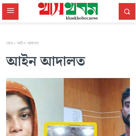
হোম
আইন আদালত
আইন আদালত