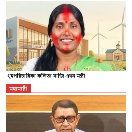
গৃহপরিচারিকা কলিতা মাজি এখন মন্ত্রী
মহামারী