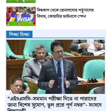
বিশ্বকাপ থেকে রোনালদোর পর্তুগালের
বিদায়, কোয়ার্টার ফাইনালে স্পেন
শিক্ষা দিক্ষা
“এইচএসসি–সমমান পরীক্ষা দিতে না পারাদের
জন্য বিশেষ সুযোগ, ভুল প্রশ্নে পূর্ণ নম্বর”- সংসদে