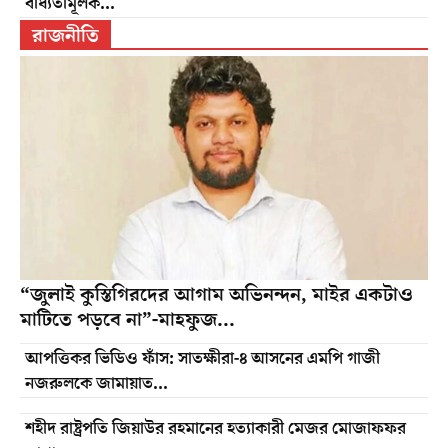
বাধ্যতামূলক...
রাজনীতি
“জুলাই কুস্তিগিরদের আগাম অভিনন্দন, মাইর একটাও
মাটিতে পড়বে না”-মাহফুজ...
আপত্তিকর ভিডিও ফাঁস: সাতক্ষীরা-৪ আসনের এমপি গাজী
নজরুলকে জামায়াত...
শহীদ রাষ্ট্রপতি জিয়াউর রহমানের হত্যাকারী মেজর মোজাফফর