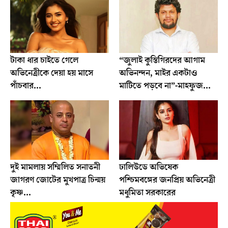
টাকা ধার চাইতে গেলে
“জুলাই কুস্তিগিরদের আগাম
অভিনেত্রীকে দেয়া হয় মাসে
অভিনন্দন, মাইর একটাও
পাঁচবার...
মাটিতে পড়বে না”-মাহফুজ...
দুই মামলায় সম্মিলিত সনাতনী
ঢালিউডে অভিষেক
জাগরণ জোটের মুখপাত্র চিন্ময়
পশ্চিমবঙ্গের জনপ্রিয় অভিনেত্রী
কৃষ্ণ...
মধুমিতা সরকারের