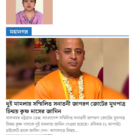
মহানগর
দুই মামলায় সম্মিলিত সনাতনী জাগরণ জোটের মুখপাত্র
চিন্ময় কৃষ্ণ দাসের জামিন
খাসখবর চট্টগ্রাম ডেস্ক: বাংলাদেশ সম্মিলিত সনাতনী জাগরণ জোটের মুখপাত্র
চিন্ময় কৃষ্ণ দাসকে দুই মামলায় জামিন দেওয়া হয়েছে। রবিবার (২ আগস্ট)
হাইকোর্ট তাকে জামিন দেন। আদালতে চিন্ময়...