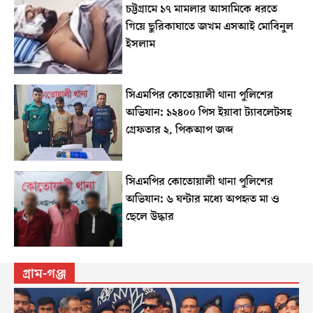
চট্টগ্রামে ১৭ মামলার আসামিকে ধরতে
গিয়ে ছুরিকাঘাতে জখম এসআই মোবিনুল
ইসলাম
সিএমপির কোতোয়ালী থানা পুলিশের
অভিযান: ১২৪০০ পিস ইয়াবা ট্যাবলেটসহ
গ্রেফতার ২, পিকআপ জব্দ
সিএমপির কোতোয়ালী থানা পুলিশের
অভিযান: ৬ ঘন্টার মধ্যে অপহৃত মা ও
ছেলে উদ্ধার
গ্রাম-গঞ্জ