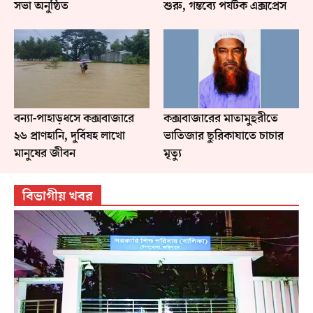
সভা অনুষ্ঠিত
শুরু, গন্তব্যে পর্যটক এক্সপ্রেস
বন্যা-পাহাড়ধসে কক্সবাজারে
কক্সবাজারের মাতামুহুরীতে
২৬ প্রাণহানি, দুর্বিষহ লাখো
ভাতিজার ছুরিকাঘাতে চাচার
মানুষের জীবন
মৃত্যু
বিভাগীয় খবর