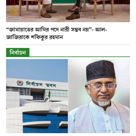
“জামায়াতের আমির পদে নারী সম্ভব নয়”- আল-
জাজিরাকে শফিকুর রহমান
নির্বাচন