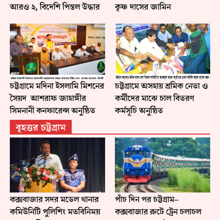
আরও ২, বিদেশি পিস্তল উদ্ধার
কৃষ্ণ দাসের জামিন
চট্টগ্রামে মদিনা ইসলামি মিশনের
চট্টগ্রামে অসহায় শ্রমিক নেতা ও
সৈয়দ আশরাফ জাহাঙ্গীর
কর্মীদের মাঝে চাল বিতরণ
সিমনানী কনফারেন্স অনুষ্ঠিত
কর্মসূচি অনুষ্ঠিত
বৃহত্তর চট্টগ্রাম
কক্সবাজার সদর মডেল থানার
পাঁচ দিন পর চট্টগ্রাম–
কমিউনিটি পুলিশিং মতবিনিময়
কক্সবাজার রুটে ট্রেন চলাচল