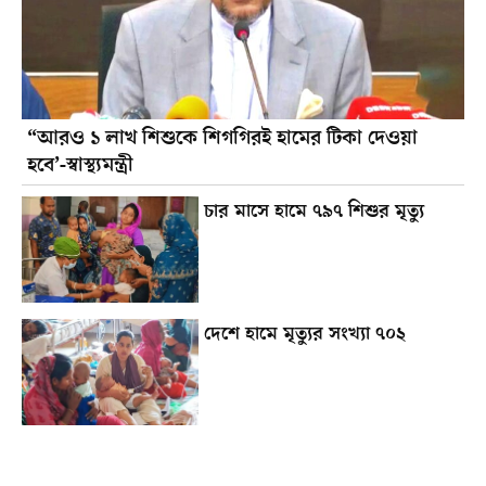
“আরও ১ লাখ শিশুকে শিগগিরই হামের টিকা দেওয়া
হবে’-স্বাস্থ্যমন্ত্রী
চার মাসে হামে ৭৯৭ শিশুর মৃত্যু
দেশে হামে মৃত্যুর সংখ্যা ৭০২