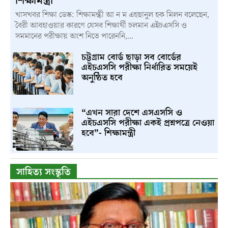
শিক্ষামন্ত্রী
খাসখবর শিক্ষা ডেস্ক: শিক্ষামন্ত্রী আ ন ম এহছানুল হক মিলন বলেছেন,
বৈরী আবহাওয়ার কারণে যেসব শিক্ষার্থী চলমান এইচএসসি ও
সমমানের পরীক্ষায় অংশ নিতে পারেননি,...
চট্টগ্রাম বোর্ড ছাড়া সব বোর্ডের
এইচএসসি পরীক্ষা নির্ধারিত সময়েই
অনুষ্ঠিত হবে
“এখন সারা দেশে এসএসসি ও
এইচএসসি পরীক্ষা একই প্রশ্নপত্রে নেওয়া
হবে”- শিক্ষামন্ত্রী
সাহিত্য সংস্কৃতি