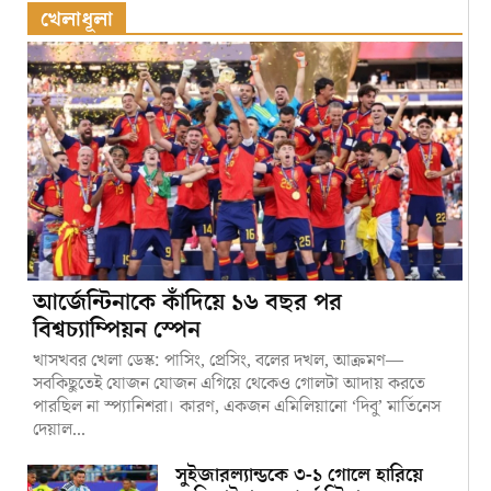
খেলাধূলা
আর্জেন্টিনাকে কাঁদিয়ে ১৬ বছর পর
বিশ্বচ্যাম্পিয়ন স্পেন
খাসখবর খেলা ডেস্ক: পাসিং, প্রেসিং, বলের দখল, আক্রমণ—
সবকিছুতেই যোজন যোজন এগিয়ে থেকেও গোলটা আদায় করতে
পারছিল না স্প্যানিশরা। কারণ, একজন এমিলিয়ানো ‘দিবু’ মার্তিনেস
দেয়াল...
সুইজারল্যান্ডকে ৩-১ গোলে হারিয়ে