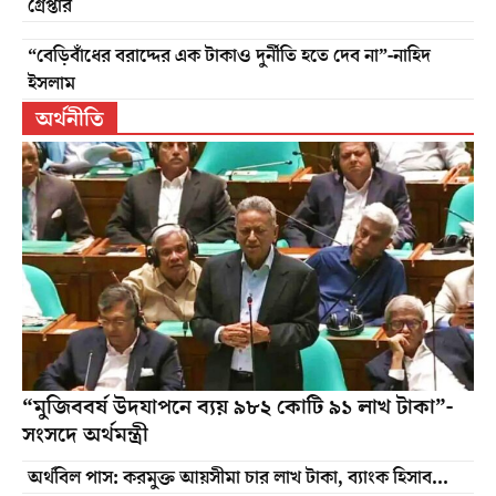
গ্রেপ্তার
“বেড়িবাঁধের বরাদ্দের এক টাকাও দুর্নীতি হতে দেব না”-নাহিদ
ইসলাম
অর্থনীতি
“মুজিববর্ষ উদযাপনে ব্যয় ৯৮২ কোটি ৯১ লাখ টাকা”-
সংসদে অর্থমন্ত্রী
অর্থবিল পাস: করমুক্ত আয়সীমা চার লাখ টাকা, ব্যাংক হিসাব...