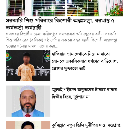
সরকারি শিশু পরিবারে কিশোরী অন্তঃসত্ত্বা, বরখাস্ত ৫
কর্মকর্তা-কর্মচারী
খাসখবর বিভাগীয় ডেস্ক: ফরিদপুরে সমাজসেবা অধিদপ্তরের অধীন সরকারি
শিশু পরিবারের (বালিকা) ষষ্ঠ শ্রেণির এক ১৪ বছর বয়সী কিশোরী অন্তঃসত্ত্বা
হওয়ার ঘটনায় মামলা দায়ের করা...
হাতিয়ায় গ্রাম দেখাতে নিয়ে মামাতো
বোনকে একাধিকবার ধর্ষণের অভিযোগ,
গ্রেপ্তার ফুফাতো ভাই
জুলাই শহীদের অনুদানের টাকায় বাবার
দ্বিতীয় বিয়ে, দুর্দশায় মা
কুমিল্লার নতুন ডিসি দুর্নীতির দায়ে দণ্ডপ্রাপ্ত