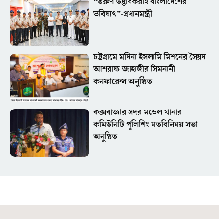
“তরুণ উদ্ভাবকরাই বাংলাদেশের
ভবিষ্যৎ”-প্রধানমন্ত্রী
চট্টগ্রামে মদিনা ইসলামি মিশনের সৈয়দ
আশরাফ জাহাঙ্গীর সিমনানী
কনফারেন্স অনুষ্ঠিত
কক্সবাজার সদর মডেল থানার
কমিউনিটি পুলিশিং মতবিনিময় সভা
অনুষ্ঠিত