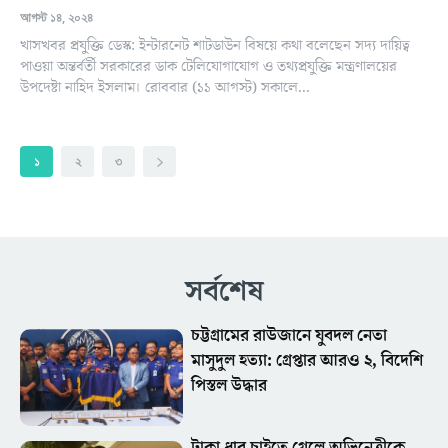
আগস্ট ১৪, ২০২৪
খাসখবর প্রযুক্তি ডেস্ক: ইন্টারনেট শাটডাউন বিষয়ে কথা বলেছেন সদ্য দায়িত্ব
পাওয়া অন্তর্বর্তী সরকারের ডাক টেলিযোগাযোগ ও তথ্যপ্রযুক্তি মন্ত্রণালয়ের
উপদেষ্টা নাহিদ ইসলাম। রোববার (১১ আগস্ট) সকালে...
১
২
৩
সর্বশেষ
চট্টগ্রামের রাউজানে যুবদল নেতা
মাসুদুল হত্যা: গ্রেপ্তার আরও ২, বিদেশি
পিস্তল উদ্ধার