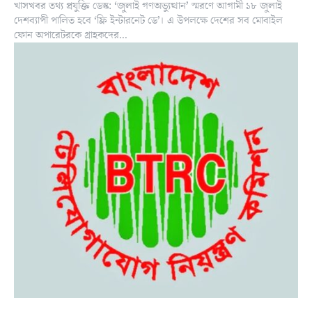
খাসখবর তথ্য প্রযুক্তি ডেস্ক: ‘জুলাই গণঅভ্যুত্থান’ স্মরণে আগামী ১৮ জুলাই
দেশব্যাপী পালিত হবে ‘ফ্রি ইন্টারনেট ডে’। এ উপলক্ষে দেশের সব মোবাইল
ফোন অপারেটরকে গ্রাহকদের...