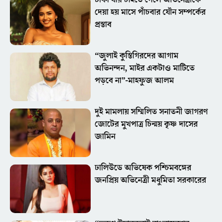
টাকা ধার চাইতে গেলে অভিনেত্রীকে
দেয়া হয় মাসে পাঁচবার যৌন সম্পর্কের
প্রস্তাব
“জুলাই কুস্তিগিরদের আগাম
অভিনন্দন, মাইর একটাও মাটিতে
পড়বে না”-মাহফুজ আলম
দুই মামলায় সম্মিলিত সনাতনী জাগরণ
জোটের মুখপাত্র চিন্ময় কৃষ্ণ দাসের
জামিন
ঢালিউডে অভিষেক পশ্চিমবঙ্গের
জনপ্রিয় অভিনেত্রী মধুমিতা সরকারের