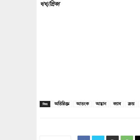
খখ/প্রিন্স
অতিরিক্ত
আতংক
আহ্বান
ক্যাব
ক্রয়
বিষয়