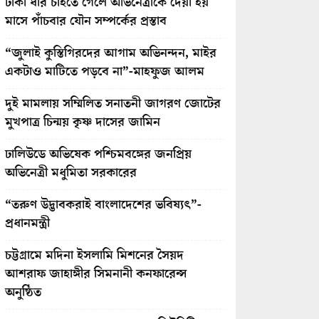
টাকা ধার চাইতে গেলে অভিনেত্রীকে দেয়া হয়
মাসে পাঁচবার যৌন সম্পর্কের প্রস্তাব
“জুলাই কুস্তিগিরদের আগাম অভিনন্দন, মাইর
একটাও মাটিতে পড়বে না”-মাহফুজ আলম
দুই মামলায় সম্মিলিত সনাতনী জাগরণ জোটের
মুখপাত্র চিন্ময় কৃষ্ণ দাসের জামিন
ঢালিউডে অভিষেক পশ্চিমবঙ্গের জনপ্রিয়
অভিনেত্রী মধুমিতা সরকারের
“তরুণ উদ্ভাবকরাই বাংলাদেশের ভবিষ্যৎ”-
প্রধানমন্ত্রী
চট্টগ্রামে মদিনা ইসলামি মিশনের সৈয়দ
আশরাফ জাহাঙ্গীর সিমনানী কনফারেন্স
অনুষ্ঠিত