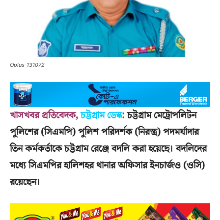
Oplus_131072
খাসখবর প্রতিবেদক,
চট্টগ্রাম ডেস্ক
:
চট্টগ্রাম মেট্রোপলিটন
পুলিশের (সিএমপি) পুলিশ পরিদর্শক (নিরস্ত্র) পদমর্যাদার
তিন কর্মকর্তাকে চট্টগ্রাম রেঞ্জে বদলি করা হয়েছে। বদলিদের
মধ্যে সিএমপির হালিশহর থানার অফিসার ইনচার্জও (ওসি)
রয়েছেন।