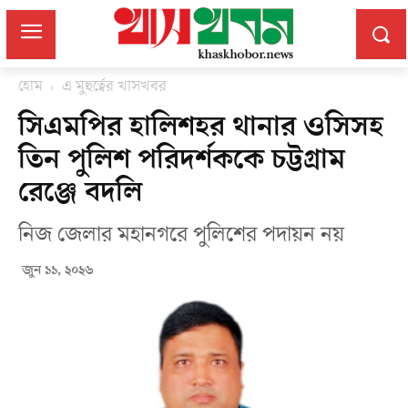
হোম
এ মুহুর্ত্বের খাসখবর
সিএমপির হালিশহর থানার ওসিসহ
তিন পুলিশ পরিদর্শককে চট্টগ্রাম
রেঞ্জে বদলি
নিজ জেলার মহানগরে পুলিশের পদায়ন নয়
জুন ১১, ২০২৬