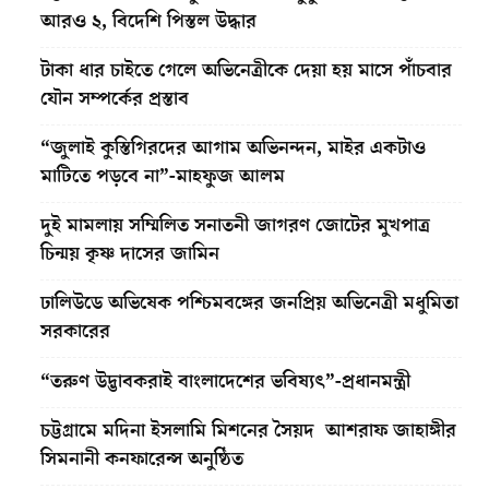
আরও ২, বিদেশি পিস্তল উদ্ধার
টাকা ধার চাইতে গেলে অভিনেত্রীকে দেয়া হয় মাসে পাঁচবার
যৌন সম্পর্কের প্রস্তাব
“জুলাই কুস্তিগিরদের আগাম অভিনন্দন, মাইর একটাও
মাটিতে পড়বে না”-মাহফুজ আলম
দুই মামলায় সম্মিলিত সনাতনী জাগরণ জোটের মুখপাত্র
চিন্ময় কৃষ্ণ দাসের জামিন
ঢালিউডে অভিষেক পশ্চিমবঙ্গের জনপ্রিয় অভিনেত্রী মধুমিতা
সরকারের
“তরুণ উদ্ভাবকরাই বাংলাদেশের ভবিষ্যৎ”-প্রধানমন্ত্রী
চট্টগ্রামে মদিনা ইসলামি মিশনের সৈয়দ আশরাফ জাহাঙ্গীর
সিমনানী কনফারেন্স অনুষ্ঠিত