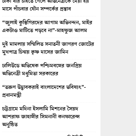
টাকা ধার চাইতে গেলে অভিনেত্রীকে দেয়া হয়
মাসে পাঁচবার যৌন সম্পর্কের প্রস্তাব
“জুলাই কুস্তিগিরদের আগাম অভিনন্দন, মাইর
একটাও মাটিতে পড়বে না”-মাহফুজ আলম
দুই মামলায় সম্মিলিত সনাতনী জাগরণ জোটের
মুখপাত্র চিন্ময় কৃষ্ণ দাসের জামিন
ঢালিউডে অভিষেক পশ্চিমবঙ্গের জনপ্রিয়
অভিনেত্রী মধুমিতা সরকারের
“তরুণ উদ্ভাবকরাই বাংলাদেশের ভবিষ্যৎ”-
প্রধানমন্ত্রী
চট্টগ্রামে মদিনা ইসলামি মিশনের সৈয়দ
আশরাফ জাহাঙ্গীর সিমনানী কনফারেন্স
অনুষ্ঠিত