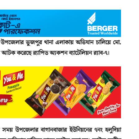
ি উপজেলার ভুজপুর থানা এলাকায় অভিযান চালিয়ে মো.
আটক করেছে র‌্যাপিড অ্যকশন ব্যাটেলিয়ন র‌্যাব-৭।
র সময় উপজেলার বাগানবাজার ইউনিয়নের ৭নং হলুদিয়া