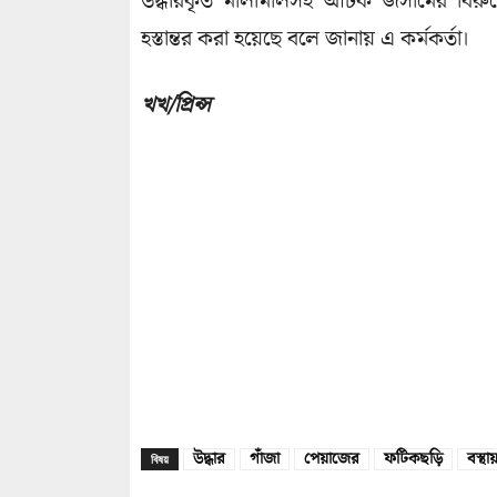
উদ্ধারকৃত মালামালসহ আটক জসীমের বিরুদ্ধে
হস্তান্তর করা হয়েছে বলে জানায় এ কর্মকর্তা।
খখ/প্রিন্স
উদ্ধার
গাঁজা
পেয়াজের
ফটিকছড়ি
বস্থা
বিষয়