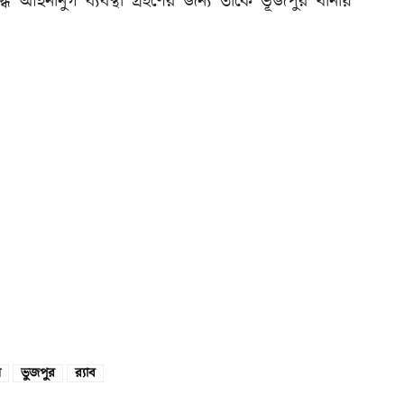
 আইনানুগ ব্যবস্থা গ্রহণের জন্য তাকে ভূজপুর থানায়
য়
ভুজপুর
র‌্যাব