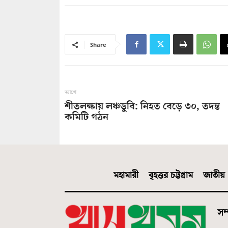
Share
আগে
শীতলক্ষায় লঞ্চডুবি: নিহত বেড়ে ৩০, তদন্ত
কমিটি গঠন
মহামারী
বৃহত্তর চট্টগ্রাম
জাতীয়
সম