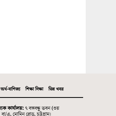
অর্থ-বাণিজ্য
শিক্ষা দিক্ষা
ভিন্ন খবর
্যিক কার্যালয়:
৭ বঙ্গবন্ধু ভবন (৩য়
বা/এ, মোমিন রোড, চট্টগ্রাম।