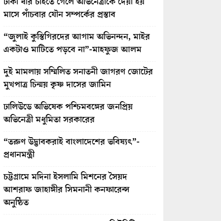
টাকা ধার চাইতে গেলে অভিনেত্রীকে দেয়া হয়
মাসে পাঁচবার যৌন সম্পর্কের প্রস্তাব
“জুলাই কুস্তিগিরদের আগাম অভিনন্দন, মাইর
একটাও মাটিতে পড়বে না”-মাহফুজ আলম
দুই মামলায় সম্মিলিত সনাতনী জাগরণ জোটের
মুখপাত্র চিন্ময় কৃষ্ণ দাসের জামিন
ঢালিউডে অভিষেক পশ্চিমবঙ্গের জনপ্রিয়
অভিনেত্রী মধুমিতা সরকারের
“তরুণ উদ্ভাবকরাই বাংলাদেশের ভবিষ্যৎ”-
প্রধানমন্ত্রী
চট্টগ্রামে মদিনা ইসলামি মিশনের সৈয়দ
আশরাফ জাহাঙ্গীর সিমনানী কনফারেন্স
অনুষ্ঠিত