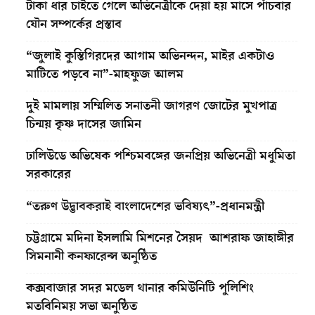
টাকা ধার চাইতে গেলে অভিনেত্রীকে দেয়া হয় মাসে পাঁচবার
যৌন সম্পর্কের প্রস্তাব
“জুলাই কুস্তিগিরদের আগাম অভিনন্দন, মাইর একটাও
মাটিতে পড়বে না”-মাহফুজ আলম
দুই মামলায় সম্মিলিত সনাতনী জাগরণ জোটের মুখপাত্র
চিন্ময় কৃষ্ণ দাসের জামিন
ঢালিউডে অভিষেক পশ্চিমবঙ্গের জনপ্রিয় অভিনেত্রী মধুমিতা
সরকারের
“তরুণ উদ্ভাবকরাই বাংলাদেশের ভবিষ্যৎ”-প্রধানমন্ত্রী
চট্টগ্রামে মদিনা ইসলামি মিশনের সৈয়দ আশরাফ জাহাঙ্গীর
সিমনানী কনফারেন্স অনুষ্ঠিত
কক্সবাজার সদর মডেল থানার কমিউনিটি পুলিশিং
মতবিনিময় সভা অনুষ্ঠিত