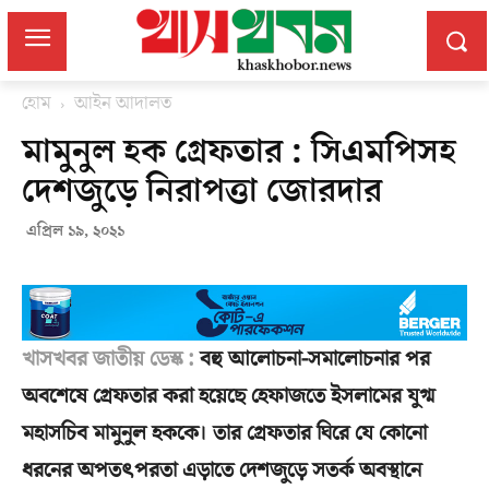
হোম
আইন আদালত
মামুনুল হক গ্রেফতার : সিএমপিসহ
দেশজুড়ে নিরাপত্তা জোরদার
এপ্রিল ১৯, ২০২১
খাসখবর জাতীয় ডেস্ক :
বহু আলোচনা-সমালোচনার পর
অবশেষে গ্রেফতার করা হয়েছে হেফাজতে ইসলামের যুগ্ম
মহাসচিব মামুনুল হককে। তার গ্রেফতার ঘিরে যে কোনো
ধরনের অপতৎপরতা এড়াতে দেশজুড়ে সতর্ক অবস্থানে