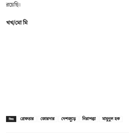
রয়েছি।
খখ/মো মি
গ্রেফতার
জোরদার
দেশজুড়ে
নিরাপত্তা
মামুনুল হক
বিষয়