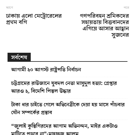
আগে
পরে
ঢাকায় এলো মেট্রোরেলের
গণপরিবহন শ্রমিকদের
প্রথম বগি
সহায়তায় বিত্তবানদের
এগিয়ে আসার আহ্বান
সুজনের
সর্বশেষ
আগামী ২০ আগস্ট রাষ্ট্রপতি নির্বাচন
চট্টগ্রামের রাউজানে যুবদল নেতা মাসুদুল হত্যা: গ্রেপ্তার
আরও ২, বিদেশি পিস্তল উদ্ধার
টাকা ধার চাইতে গেলে অভিনেত্রীকে দেয়া হয় মাসে পাঁচবার
যৌন সম্পর্কের প্রস্তাব
“জুলাই কুস্তিগিরদের আগাম অভিনন্দন, মাইর একটাও
মাটিতে পড়বে না”-মাহফুজ আলম