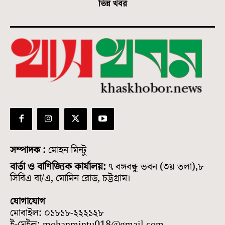
ভিন্ন খবর
সম্পাদক :
মোহন মিন্টু
বার্তা ও বাণিজ্যিক কার্যালয়:
৭ বঙ্গবন্ধু ভবন (৩য় তলা),৮
সিবিএ বা/এ, মোমিন রোড, চট্টগ্রাম।
যোগাযোগ
মোবাইল: ০১৮১৮-২২২১২৮
ই-মেইল: mohanmintu018@gmail.com