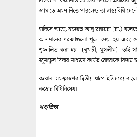
বিশ্বব্যাপী করোনাভাইরাসের কারণে এবারের জুম
জামাতে অংশ নিতে পারলেও তা স্বাস্থ্যবিধি মে
হাদিসে আছে, হজরত আবু হুরায়রা (রা:) বলে
আসমানের দরজাগুলো খুলে দেয়া হয় এবং দ
শৃঙ্খলিত করা হয়। (বুখারী, মুসলীম)। তাই সা
জুমাতুল বিদার মাধ্যমে কার্যত রোজাকে বিদায়
করোনা সংক্রমণের দ্বিতীয় ধাপে ইতিমধ্যে বাংল
কঠোর বিধিনিষেধ।
খখ/প্রিন্স