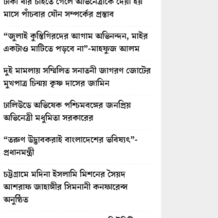
টাকা ধার চাইতে গেলে অভিনেত্রীকে দেয়া হয়
মাসে পাঁচবার যৌন সম্পর্কের প্রস্তাব
“জুলাই কুস্তিগিরদের আগাম অভিনন্দন, মাইর
একটাও মাটিতে পড়বে না”-মাহফুজ আলম
দুই মামলায় সম্মিলিত সনাতনী জাগরণ জোটের
মুখপাত্র চিন্ময় কৃষ্ণ দাসের জামিন
ঢালিউডে অভিষেক পশ্চিমবঙ্গের জনপ্রিয়
অভিনেত্রী মধুমিতা সরকারের
“তরুণ উদ্ভাবকরাই বাংলাদেশের ভবিষ্যৎ”-
প্রধানমন্ত্রী
চট্টগ্রামে মদিনা ইসলামি মিশনের সৈয়দ
আশরাফ জাহাঙ্গীর সিমনানী কনফারেন্স
অনুষ্ঠিত