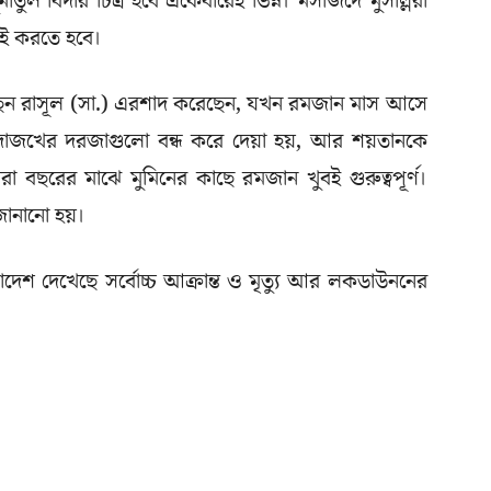
াতুল বিদার চিত্র হবে একেবারেই ভিন্ন। মসজিদে মুসল্লিরা
নেই করতে হবে।
ছেন রাসূল (সা.) এরশাদ করেছেন, যখন রমজান মাস আসে
োজখের দরজাগুলো বন্ধ করে দেয়া হয়, আর শয়তানকে
রা বছরের মাঝে মুমিনের কাছে রমজান খুবই গুরুত্বপূর্ণ।
 জানানো হয়।
াদেশ দেখেছে সর্বোচ্চ আক্রান্ত ও মৃত্যু আর লকডাউননের