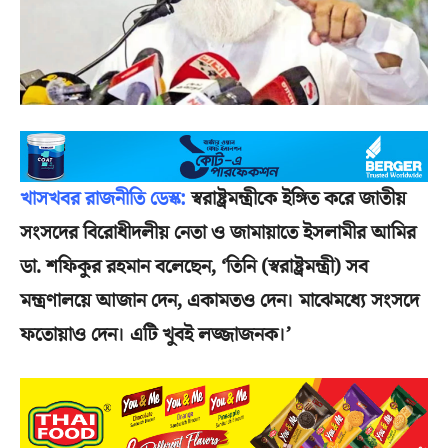
খাসখবর রাজনীতি ডেস্ক:
স্বরাষ্ট্রমন্ত্রীকে ইঙ্গিত করে জাতীয়
সংসদের বিরোধীদলীয় নেতা ও জামায়াতে ইসলামীর আমির
ডা. শফিকুর রহমান বলেছেন, ‘তিনি (স্বরাষ্ট্রমন্ত্রী) সব
মন্ত্রণালয়ে আজান দেন, একামতও দেন। মাঝেমধ্যে সংসদে
ফতোয়াও দেন। এটি খুবই লজ্জাজনক।’