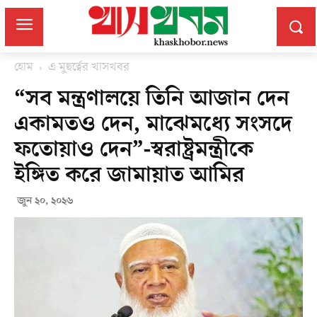
হোম
এ মুহুর্ত্বের খাসখবর
“সব মন্ত্রণালয়ে তিনি আজান দেন
একামতও দেন, মাঝেমধ্যে সংসদে
ফতোয়াও দেন”-স্বরাষ্ট্রমন্ত্রীকে
ইঙ্গিত করে জামায়াত আমির
জুন ২০, ২০২৬