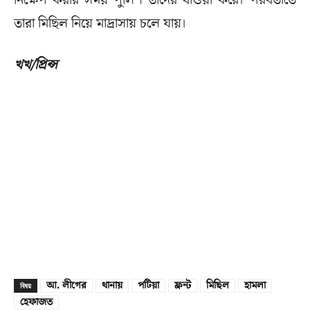
নিক্ষেপ করার সময় পুলিশ তাদের ধাওয়া করে। পরবর্তীতে
তারা মিছিল নিয়ে মাদ্রাসায় চলে যায়।
খখ/প্রিন্স
আ. লীগের
থানায়
পটিয়া
ফ্রন্ট
মিছিল
হামলা
বিষয়
হেফাজত