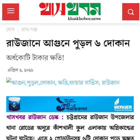
হোম
গ্রাম-গঞ্জ
রাউজানে আগুনে পুড়ল ৬ দোকান
অর্ধকোটি টাকার ক্ষতি!
এপ্রিল ২, ২০২১
খাসখবর রাউজান ডেস্ক :
চট্টগ্রামের রাউজান উপজেলার
থানা রোডের অদুরে কাঁশখালী কুল এলাকায় অগ্নিকান্ডের
ঘটনা ঘটেছে। এতে ২ গোডাউনসহ ৬টি দোকান পুড়ে অন্তত