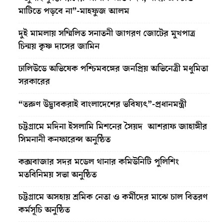
মাটিতে পড়বে না”-মাহফুজ আলম
দুই মামলায় সম্মিলিত সনাতনী জাগরণ জোটের মুখপাত্র
চিন্ময় কৃষ্ণ দাসের জামিন
ঢালিউডে অভিষেক পশ্চিমবঙ্গের জনপ্রিয় অভিনেত্রী মধুমিতা
সরকারের
“তরুণ উদ্ভাবকরাই বাংলাদেশের ভবিষ্যৎ”-প্রধানমন্ত্রী
চট্টগ্রামে মদিনা ইসলামি মিশনের সৈয়দ আশরাফ জাহাঙ্গীর
সিমনানী কনফারেন্স অনুষ্ঠিত
কক্সবাজার সদর মডেল থানার কমিউনিটি পুলিশিং
মতবিনিময় সভা অনুষ্ঠিত
চট্টগ্রামে অসহায় শ্রমিক নেতা ও কর্মীদের মাঝে চাল বিতরণ
কর্মসূচি অনুষ্ঠিত