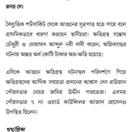
রনত দে।
বৈদ্যুতিক শর্টসার্কিট থেকে আগুনের সূত্রপাত হতে পারে বলে
প্রাথমিকভাবে ধারণা করছেন স্থানীয়রা। ক্ষতিগ্রস্থ সন্তোষ
চৌধুরী ও মোহাম্মদ আব্দুল নবী দাবী করেন, অগ্নিকান্ডের
ঘটনায় অন্তত অর্ধ কোটি টাকার ক্ষয়-ক্ষতি হয়েছে।
এদিকে আগুনে ক্ষতিগ্রস্থ ঘটনাস্থল পরিদর্শণে গিয়ে
ক্ষতিগ্রস্থদের আর্থিক সহায়তা প্রদানের আশ্বাস দেন রাউজান
পৌরসভার মেয়র জমির উদ্দীন পারভেজ। এসময়
পৌরসভার ৭ নং ওয়ার্ড কাউন্সিলর আজাদ হোসেনও
উপস্থিত ছিলেন।
খখ/প্রিন্স