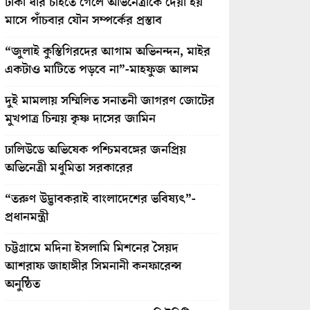
টাকা ধার চাইতে গেলে অভিনেত্রীকে দেয়া হয়
মাসে পাঁচবার যৌন সম্পর্কের প্রস্তাব
“জুলাই কুস্তিগিরদের আগাম অভিনন্দন, মাইর
একটাও মাটিতে পড়বে না”-মাহফুজ আলম
দুই মামলায় সম্মিলিত সনাতনী জাগরণ জোটের
মুখপাত্র চিন্ময় কৃষ্ণ দাসের জামিন
ঢালিউডে অভিষেক পশ্চিমবঙ্গের জনপ্রিয়
অভিনেত্রী মধুমিতা সরকারের
“তরুণ উদ্ভাবকরাই বাংলাদেশের ভবিষ্যৎ”-
প্রধানমন্ত্রী
চট্টগ্রামে মদিনা ইসলামি মিশনের সৈয়দ
আশরাফ জাহাঙ্গীর সিমনানী কনফারেন্স
অনুষ্ঠিত