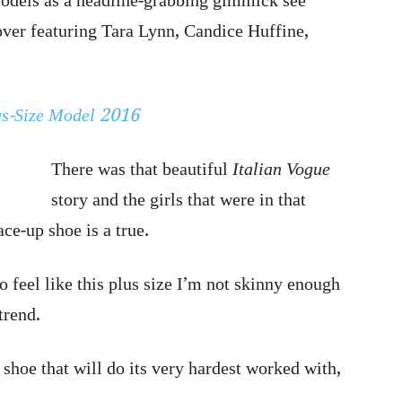
models as a headline-grabbing gimmick see
ver featuring Tara Lynn, Candice Huffine,
us-Size Model 2016
There was that beautiful
Italian Vogue
story and the girls that were in that
ace-up shoe is a true.
 to feel like this plus size I’m not skinny enough
trend.
 shoe that will do its very hardest worked with,