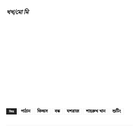
খখ/মো মি
পাঠান
ফিল্মস
বন্ধ
যশরাজ
শাহরুখ খান
শুটিং
বিষয়