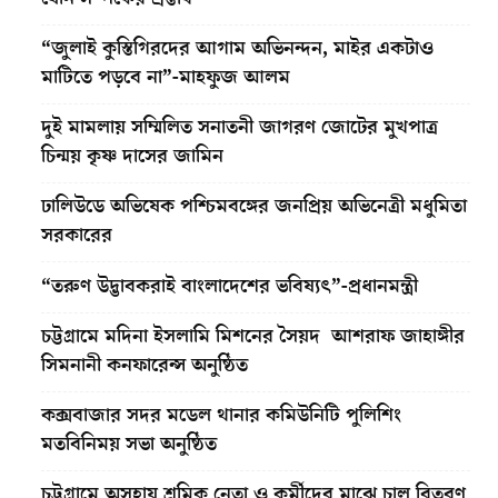
“জুলাই কুস্তিগিরদের আগাম অভিনন্দন, মাইর একটাও
মাটিতে পড়বে না”-মাহফুজ আলম
দুই মামলায় সম্মিলিত সনাতনী জাগরণ জোটের মুখপাত্র
চিন্ময় কৃষ্ণ দাসের জামিন
ঢালিউডে অভিষেক পশ্চিমবঙ্গের জনপ্রিয় অভিনেত্রী মধুমিতা
সরকারের
“তরুণ উদ্ভাবকরাই বাংলাদেশের ভবিষ্যৎ”-প্রধানমন্ত্রী
চট্টগ্রামে মদিনা ইসলামি মিশনের সৈয়দ আশরাফ জাহাঙ্গীর
সিমনানী কনফারেন্স অনুষ্ঠিত
কক্সবাজার সদর মডেল থানার কমিউনিটি পুলিশিং
মতবিনিময় সভা অনুষ্ঠিত
চট্টগ্রামে অসহায় শ্রমিক নেতা ও কর্মীদের মাঝে চাল বিতরণ