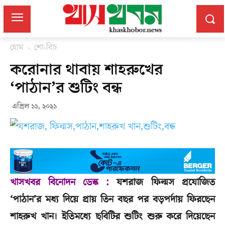
হোম
শো-বিচ
করোনার থাবায় শাহরুখের
‘পাঠান’র শুটিং বন্ধ
এপ্রিল ১১, ২০২১
খাসখবর বিনোদন ডেস্ক :
যশরাজ ফিল্মস প্রযোজিত
‘পাঠান’র মধ্য দিয়ে প্রায় তিন বছর পর বড়পর্দায় ফিরছেন
শাহরুখ খান। ইতিমধ্যে ছবিটির শুটিং শুরু করে দিয়েছেন