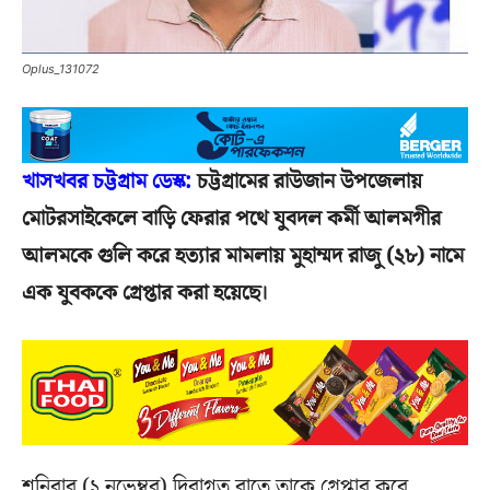
Oplus_131072
খাসখবর চট্টগ্রাম ডেস্ক:
চট্টগ্রামের রাউজান উপজেলায়
মোটরসাইকেলে বাড়ি ফেরার পথে যুবদল কর্মী আলমগীর
আলমকে গুলি করে হত্যার মামলায় মুহাম্মদ রাজু (২৮) নামে
এক যুবককে গ্রেপ্তার করা হয়েছে।
শনিবার (১ নভেম্বর) দিবাগত রাতে তাকে গ্রেপ্তার করে