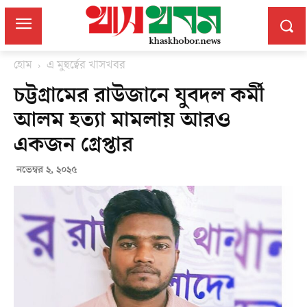
হোম
এ মুহুর্ত্বের খাসখবর
চট্টগ্রামের রাউজানে যুবদল কর্মী
আলম হত্যা মামলায় আরও
একজন গ্রেপ্তার
নভেম্বর ২, ২০২৫