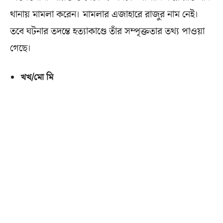
থানায় মামলা করেন। মামলার এজাহারে রাজুর নাম নেই।
তবে ঘটনার তদন্তে হত্যাকাণ্ডে তাঁর সম্পৃক্ততার তথ্য পাওয়া
গেছে।
খখ/মো মি