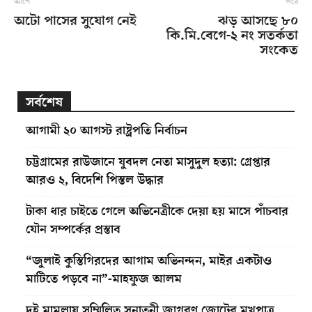
আগে
পরে
অটো পাসের সুযোগ নেই
ঝড় আসছে ৮০
কি.মি.বেগে-২ নং সতর্কতা
সংকেত
সর্বশেষ
আগামী ২০ আগস্ট রাষ্ট্রপতি নির্বাচন
চট্টগ্রামের রাউজানে যুবদল নেতা মাসুদুল হত্যা: গ্রেপ্তার
আরও ২, বিদেশি পিস্তল উদ্ধার
টাকা ধার চাইতে গেলে অভিনেত্রীকে দেয়া হয় মাসে পাঁচবার
যৌন সম্পর্কের প্রস্তাব
“জুলাই কুস্তিগিরদের আগাম অভিনন্দন, মাইর একটাও
মাটিতে পড়বে না”-মাহফুজ আলম
দুই মামলায় সম্মিলিত সনাতনী জাগরণ জোটের মুখপাত্র