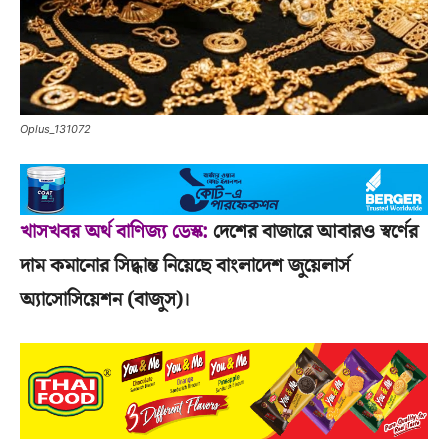
Oplus_131072
খাসখবর অর্থ বাণিজ্য ডেস্ক:
দেশের বাজারে আবারও স্বর্ণের
দাম কমানোর সিদ্ধান্ত নিয়েছে বাংলাদেশ জুয়েলার্স
অ্যাসোসিয়েশন (বাজুস)।