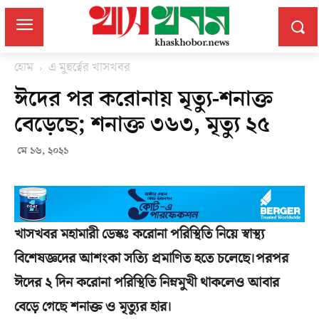
হোম
এ মুহুর্ত্বের খাসখবর
ঈদের পর করোনায় মৃত্যু-শনাক্ত
বেড়েছে; শনাক্ত ৩৬৩, মৃত্যু ২৫
মে ১৬, ২০২১
খাসখবর মহামারী ডেস্কঃ করোনা পরিস্থিতি নিয়ে স্বাস্থ্য
বিশেষজ্ঞদের আশংকা সত্যি প্রমাণিত হতে চলেছে।পরপর
ঈদের ২ দিন করোনা পরিস্থিতি নিম্নমুখী থাকলেও আবার
বেড়ে গেছে শনাক্ত ও মৃত্যুর হার।