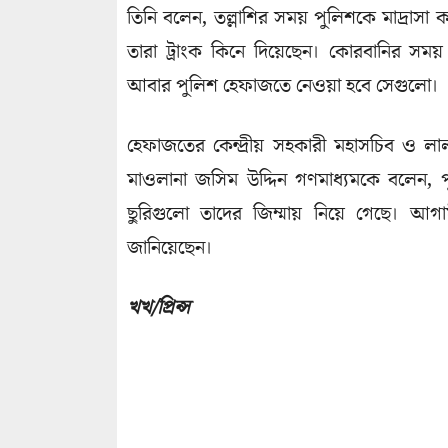
তিনি বলেন, তল্লাশির সময় পুলিশকে মাদ্রাসা 
তারা ট্রাংক কিনে দিয়েছেন। কোরবানির সম
আবার পুলিশ হেফাজতে নেওয়া হবে সেগুলো।
হেফাজ‌তের কেন্দ্রীয় সহকারী মহাস‌চিব ও লা
মাওলানা জ‌সিম উদ্দিন গণমাধ্যমকে ব‌লেন, প
ছু‌রিগুলো তা‌দের জিম্মায় নি‌য়ে গে‌ছে।
জানিয়েছেন।
খখ/প্রিন্স