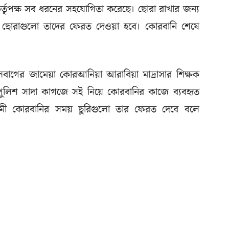
কর্তৃপক্ষ সব ধরনের সহযোগিতা করেছে। ছোরা রাখার জন্য
য় ছোরাগুলো তাদের ফেরত দেওয়া হবে। কোরবানি শেষে
লবাগের জা‌মেয়া কোরআনিয়া আরা‌বিয়া মাদ্রাসার শিক্ষক
ু‌লিশ সাদা কাগ‌জে সই নি‌য়ে কোরবানির কা‌জে ব্যবহৃত
 আগামী কোরবানির সময় ছুরিগুলো তার ফেরত দেবে বলে