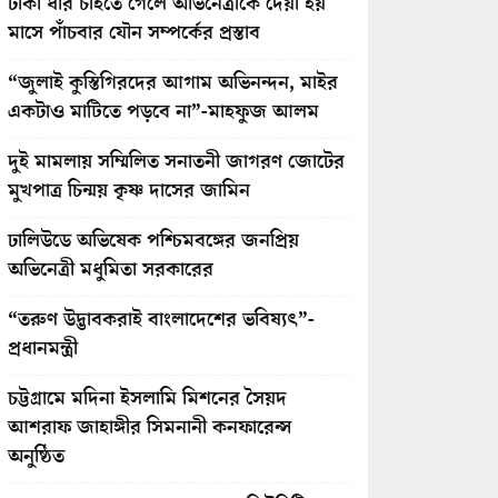
টাকা ধার চাইতে গেলে অভিনেত্রীকে দেয়া হয়
মাসে পাঁচবার যৌন সম্পর্কের প্রস্তাব
“জুলাই কুস্তিগিরদের আগাম অভিনন্দন, মাইর
একটাও মাটিতে পড়বে না”-মাহফুজ আলম
দুই মামলায় সম্মিলিত সনাতনী জাগরণ জোটের
মুখপাত্র চিন্ময় কৃষ্ণ দাসের জামিন
ঢালিউডে অভিষেক পশ্চিমবঙ্গের জনপ্রিয়
অভিনেত্রী মধুমিতা সরকারের
“তরুণ উদ্ভাবকরাই বাংলাদেশের ভবিষ্যৎ”-
প্রধানমন্ত্রী
চট্টগ্রামে মদিনা ইসলামি মিশনের সৈয়দ
আশরাফ জাহাঙ্গীর সিমনানী কনফারেন্স
অনুষ্ঠিত