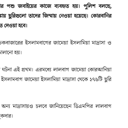
রবানির পশু জবাইয়ের কা‌জে ব্যবহৃত হয়। পুলিশ বলছে,
কায় ছুরিগুলো তাদের জিম্মায় নেওয়া হয়েছে। কোরবানির
রত দেওয়া হবে।
যায় চকবাজারের ইসলামবাগের জামেয়া ইসলামিয়া মাদ্রাসা ও
চালানো হয়।
ের ঘটনা এই প্রথম। এরমধ্যে লালবাগ জা‌মেয়া কোরআনিয়া
সলামবাগ জা‌মেয়া ইসলামিয়া মাদ্রাসা থে‌কে ১৭৬টি ছু‌রি
ক্রম অন্য মাদ্রাসায়ও চলবে জানিয়েছেন ডিএম‌পির লালবাগ
লুকদার।