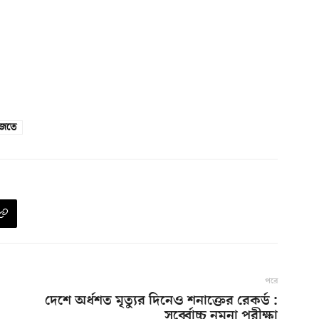
াজতে
পরে
দেশে অর্ধশত মৃত্যুর দিনেও শনাক্তের রেকর্ড :
সর্ব্বোচ্চ নমুনা পরীক্ষা