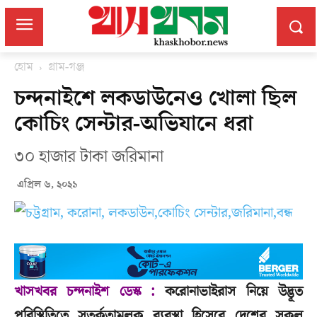
হোম
গ্রাম-গঞ্জ
চন্দনাইশে লকডাউনেও খোলা ছিল
কোচিং সেন্টার-অভিযানে ধরা
৩০ হাজার টাকা জরিমানা
এপ্রিল ৬, ২০২১
খাসখবর চন্দনাইশ ডেস্ক :
করোনাভাইরাস নিয়ে উদ্ভূত
পরিস্থিতিতে সতর্কতামূলক ব্যবস্থা হিসেবে দেশের সকল