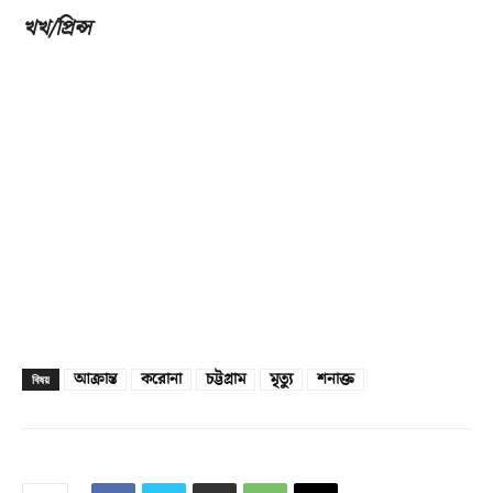
খখ/প্রিন্স
আক্রান্ত
করোনা
চট্টগ্রাম
মৃত্যু
শনাক্ত
বিষয়