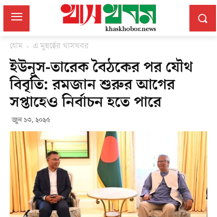
হোম
এ মুহুর্ত্বের খাসখবর
ইউনূস-তারেক বৈঠকের পর যৌথ
বিবৃতি: রমজান শুরুর আগের
সপ্তাহেও নির্বাচন হতে পারে
জুন ১৩, ২০২৫