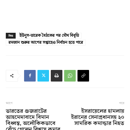
ইউনূস-তারেক বৈঠকের পর যৌথ বিবৃতি
বিষয়
রমজান শুরুর আগের সপ্তাহেও নির্বাচন হতে পারে
আগে
পরে
ভারতের গুজরাটের
ইসরায়েলের হামলায়
আহমেদাবাদে বিমান
ইরানের সেনাপ্রধানসহ ২০
বিধ্বস্ত, অলৌকিকভাবে
সামরিক কমান্ডার নিহত
বেঁচে গেলেন বিশ্বাস কুমার