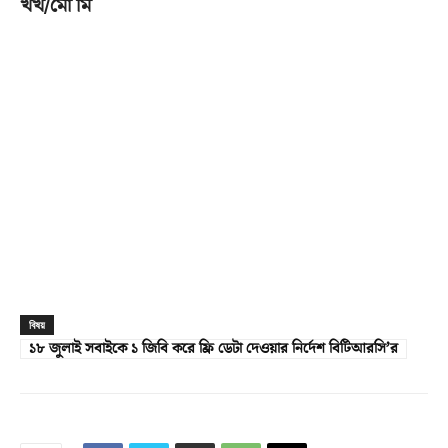
খখ/মো মি
বিষয়
১৮ জুলাই সবাইকে ১ জিবি করে ফ্রি ডেটা দেওয়ার নির্দেশ বিটিআরসি’র