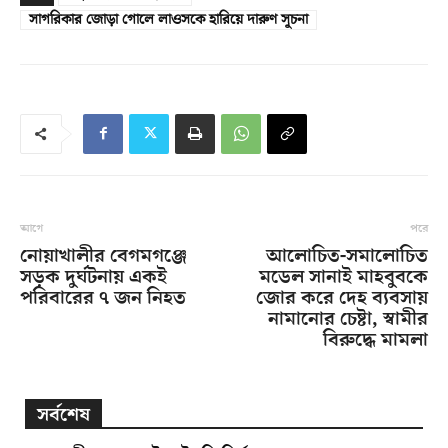
সাগরিকার জোড়া গোলে লাওসকে হারিয়ে দারুণ সূচনা
আগে
পরে
নোয়াখালীর বেগমগঞ্জে
আলোচিত-সমালোচিত
সড়ক দুর্ঘটনায় একই
মডেল সানাই মাহবুবকে
পরিবারের ৭ জন নিহত
জোর করে দেহ ব্যবসায়
নামানোর চেষ্টা, স্বামীর
বিরুদ্ধে মামলা
সর্বশেষ