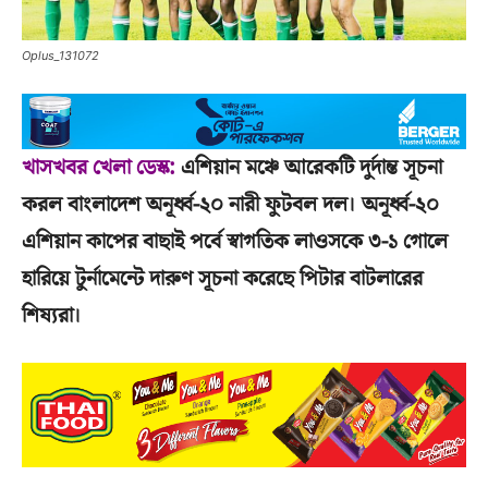
Oplus_131072
খাসখবর খেলা ডেস্ক:
এশিয়ান মঞ্চে আরেকটি দুর্দান্ত সূচনা
করল বাংলাদেশ অনূর্ধ্ব-২০ নারী ফুটবল দল। অনূর্ধ্ব-২০
এশিয়ান কাপের বাছাই পর্বে স্বাগতিক লাওসকে ৩-১ গোলে
হারিয়ে টুর্নামেন্টে দারুণ সূচনা করেছে পিটার বাটলারের
শিষ্যরা।