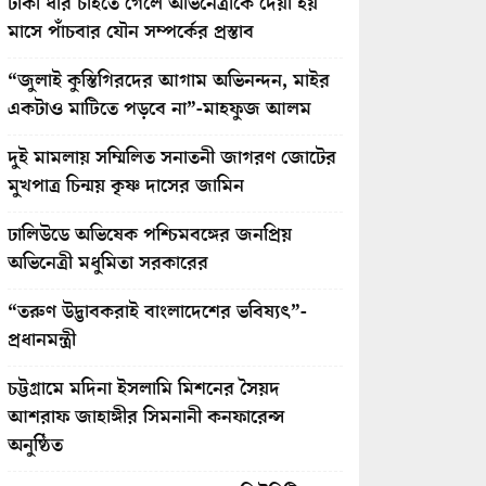
টাকা ধার চাইতে গেলে অভিনেত্রীকে দেয়া হয়
মাসে পাঁচবার যৌন সম্পর্কের প্রস্তাব
“জুলাই কুস্তিগিরদের আগাম অভিনন্দন, মাইর
একটাও মাটিতে পড়বে না”-মাহফুজ আলম
দুই মামলায় সম্মিলিত সনাতনী জাগরণ জোটের
মুখপাত্র চিন্ময় কৃষ্ণ দাসের জামিন
ঢালিউডে অভিষেক পশ্চিমবঙ্গের জনপ্রিয়
অভিনেত্রী মধুমিতা সরকারের
“তরুণ উদ্ভাবকরাই বাংলাদেশের ভবিষ্যৎ”-
প্রধানমন্ত্রী
চট্টগ্রামে মদিনা ইসলামি মিশনের সৈয়দ
আশরাফ জাহাঙ্গীর সিমনানী কনফারেন্স
অনুষ্ঠিত