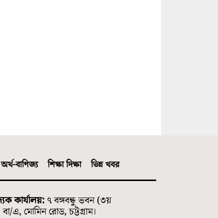
অর্থ-বাণিজ্য
শিক্ষা দিক্ষা
ভিন্ন খবর
্যিক কার্যালয়:
৭ বঙ্গবন্ধু ভবন (৩য়
বা/এ, মোমিন রোড, চট্টগ্রাম।