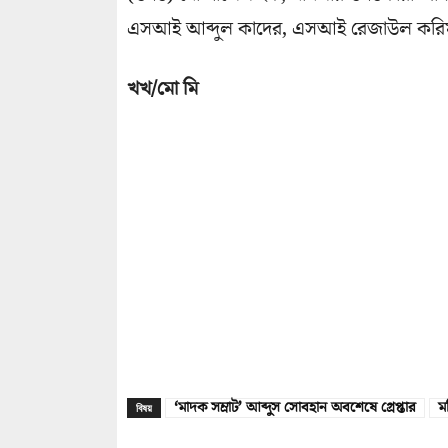
এসআই আব্দুল কাদের, এসআই রেজাউল করিম,
খখ/মো মি
‘মাদক সম্রাট’ আব্দুস সোবহান অবশেষে গ্রেপ্তার
ম
বিষয়