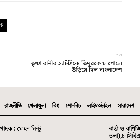
পরে
তৃষ্ণা রানীর হ্যাটট্রিকে তিমুরকে ৮ গোলে
উড়িয়ে দিল বাংলাদেশ
রাজনীতি
খেলাধুলা
বিশ্ব
শো-বিচ
লাইফস্টাইল
সারাদেশ
্পাদক :
মোহন মিন্টু
বার্তা ও বাণিজ
তলা),৮ সিবিএ 