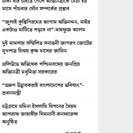
টাকা ধার চাইতে গেলে অভিনেত্রীকে দেয়া হয়
মাসে পাঁচবার যৌন সম্পর্কের প্রস্তাব
“জুলাই কুস্তিগিরদের আগাম অভিনন্দন, মাইর
একটাও মাটিতে পড়বে না”-মাহফুজ আলম
দুই মামলায় সম্মিলিত সনাতনী জাগরণ জোটের
মুখপাত্র চিন্ময় কৃষ্ণ দাসের জামিন
ঢালিউডে অভিষেক পশ্চিমবঙ্গের জনপ্রিয়
অভিনেত্রী মধুমিতা সরকারের
“তরুণ উদ্ভাবকরাই বাংলাদেশের ভবিষ্যৎ”-
প্রধানমন্ত্রী
চট্টগ্রামে মদিনা ইসলামি মিশনের সৈয়দ
আশরাফ জাহাঙ্গীর সিমনানী কনফারেন্স
অনুষ্ঠিত