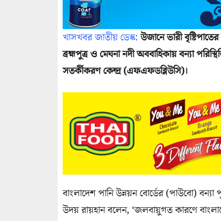
খাসখবর জাতীয় ডেস্ক:
উজানে ভারী বৃষ্টিপাত
ব্রহ্মপুত্র ও মেঘনা নদী অববাহিকায় বন্যা পরিস্থ
সতর্কীকরণ কেন্দ্র (এফএফডব্লিউসি)।
বাংলাদেশ পানি উন্নয়ন বোর্ডের (পাউবো) বন্যা পূ
উদয় রায়হান বলেন, ‘জলবায়ুগত কারণে বাংলাদ