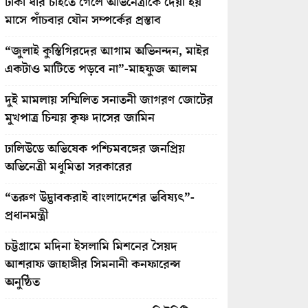
টাকা ধার চাইতে গেলে অভিনেত্রীকে দেয়া হয়
মাসে পাঁচবার যৌন সম্পর্কের প্রস্তাব
“জুলাই কুস্তিগিরদের আগাম অভিনন্দন, মাইর
একটাও মাটিতে পড়বে না”-মাহফুজ আলম
দুই মামলায় সম্মিলিত সনাতনী জাগরণ জোটের
মুখপাত্র চিন্ময় কৃষ্ণ দাসের জামিন
ঢালিউডে অভিষেক পশ্চিমবঙ্গের জনপ্রিয়
অভিনেত্রী মধুমিতা সরকারের
“তরুণ উদ্ভাবকরাই বাংলাদেশের ভবিষ্যৎ”-
প্রধানমন্ত্রী
চট্টগ্রামে মদিনা ইসলামি মিশনের সৈয়দ
আশরাফ জাহাঙ্গীর সিমনানী কনফারেন্স
অনুষ্ঠিত