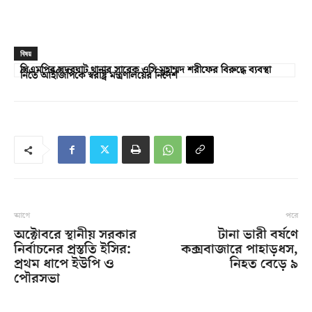
বিষয়
সিএমপির সদরঘাট থানার সাবেক ওসি মুহাম্মদ শরীফের বিরুদ্ধে ব্যবস্থা
নিতে আইজিপিকে স্বরাষ্ট্র মন্ত্রণালয়ের নির্দেশ
আগে
পরে
অক্টোবরে স্থানীয় সরকার
টানা ভারী বর্ষণে
নির্বাচনের প্রস্ততি ইসির:
কক্সবাজারে পাহাড়ধস,
প্রথম ধাপে ইউপি ও
নিহত বেড়ে ৯
পৌরসভা