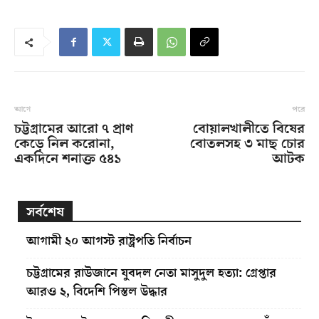
আগে
পরে
চট্টগ্রামের আরো ৭ প্রাণ
বোয়ালখালীতে বিষের
কেড়ে নিল করোনা,
বোতলসহ ৩ মাছ চোর
একদিনে শনাক্ত ৫৪১
আটক
সর্বশেষ
আগামী ২০ আগস্ট রাষ্ট্রপতি নির্বাচন
চট্টগ্রামের রাউজানে যুবদল নেতা মাসুদুল হত্যা: গ্রেপ্তার
আরও ২, বিদেশি পিস্তল উদ্ধার