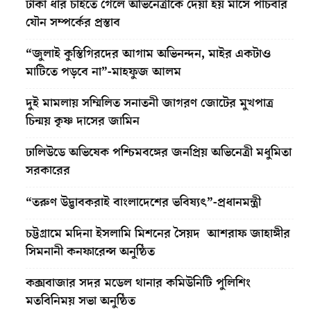
টাকা ধার চাইতে গেলে অভিনেত্রীকে দেয়া হয় মাসে পাঁচবার
যৌন সম্পর্কের প্রস্তাব
“জুলাই কুস্তিগিরদের আগাম অভিনন্দন, মাইর একটাও
মাটিতে পড়বে না”-মাহফুজ আলম
দুই মামলায় সম্মিলিত সনাতনী জাগরণ জোটের মুখপাত্র
চিন্ময় কৃষ্ণ দাসের জামিন
ঢালিউডে অভিষেক পশ্চিমবঙ্গের জনপ্রিয় অভিনেত্রী মধুমিতা
সরকারের
“তরুণ উদ্ভাবকরাই বাংলাদেশের ভবিষ্যৎ”-প্রধানমন্ত্রী
চট্টগ্রামে মদিনা ইসলামি মিশনের সৈয়দ আশরাফ জাহাঙ্গীর
সিমনানী কনফারেন্স অনুষ্ঠিত
কক্সবাজার সদর মডেল থানার কমিউনিটি পুলিশিং
মতবিনিময় সভা অনুষ্ঠিত