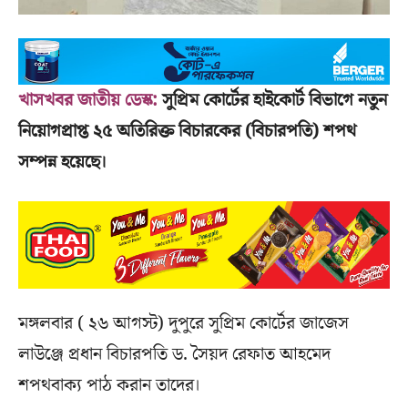
খাসখবর জাতীয় ডেস্ক:
সুপ্রিম কোর্টের হাইকোর্ট বিভাগে নতুন
নিয়োগপ্রাপ্ত ২৫ অতিরিক্ত বিচারকের (বিচারপতি) শপথ
সম্পন্ন হয়েছে।
মঙ্গলবার ( ২৬ আগস্ট) দুপুরে সুপ্রিম কোর্টের জাজেস
লাউঞ্জে প্রধান বিচারপতি ড. সৈয়দ রেফাত আহমেদ
শপথবাক্য পাঠ করান তাদের।