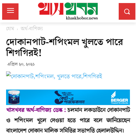
হোম
অর্থ-বাণিজ্য
দোকানপাট-শপিংমল খুলতে পারে
শিগগিরই!
এপ্রিল ২০, ২০২১
খাসখবর অর্থ-বাণিজ্য ডেস্ক :
চলমান লকডাউনে দোকানপাট
ও শপিংমল খুলে দেওয়া হতে পারে বলে জানিয়েছেন
বাংলাদেশ দোকান মালিক সমিতির সভাপতি হেলালউদ্দিন।