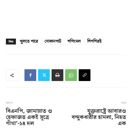
খুলতে পারে
দোকানপাট
শপিংমল
শিগগিরই
বিষয়
আগে
পরে
বিএনপি, জামায়াত ও
যুক্তরাষ্ট্রে আবারও
হেফাজত একই সূত্রে
বন্দুকধারীর হামলা, নিহত
গাঁথা’-১৪ দল
এক