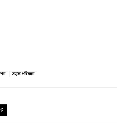
েশন
সড়ক পরিবহন