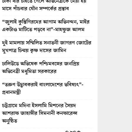
টাকা ধার চাইতে গেলে অভিনেত্রীকে দেয়া হয়
মাসে পাঁচবার যৌন সম্পর্কের প্রস্তাব
“জুলাই কুস্তিগিরদের আগাম অভিনন্দন, মাইর
একটাও মাটিতে পড়বে না”-মাহফুজ আলম
দুই মামলায় সম্মিলিত সনাতনী জাগরণ জোটের
মুখপাত্র চিন্ময় কৃষ্ণ দাসের জামিন
ঢালিউডে অভিষেক পশ্চিমবঙ্গের জনপ্রিয়
অভিনেত্রী মধুমিতা সরকারের
“তরুণ উদ্ভাবকরাই বাংলাদেশের ভবিষ্যৎ”-
প্রধানমন্ত্রী
চট্টগ্রামে মদিনা ইসলামি মিশনের সৈয়দ
আশরাফ জাহাঙ্গীর সিমনানী কনফারেন্স
অনুষ্ঠিত