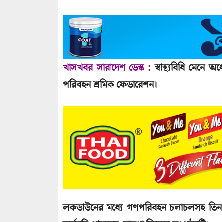
খাসখবর সারাদেশ ডেস্ক :
স্বাস্থ্যবিধি মেনে 
পরিবহন শ্রমিক ফেডারেশন।
লকডাউনের মধ্যে গণপরিবহন চলাচলসহ তিন দফ