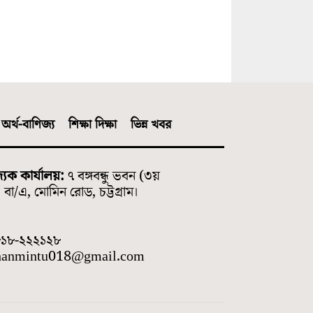
অর্থ-বাণিজ্য
শিক্ষা দিক্ষা
ভিন্ন খবর
্যিক কার্যালয়:
৭ বঙ্গবন্ধু ভবন (৩য়
বা/এ, মোমিন রোড, চট্টগ্রাম।
৮১৮-২২২১২৮
hanmintu018@gmail.com