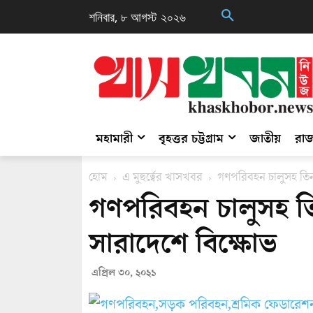
শনিবার, ৮ আগস্ট ২০২৬
মহামারী
বৃহত্তর চট্টগ্রাম
জাতীয়
রাজ
হোম
এ মুহুর্ত্বের খাসখবর
গণপরিবহন চালুসহ তিন
গণপরিবহন চালুসহ ত
সারাদেশে বিক্ষোভ
এপ্রিল ৩০, ২০২১