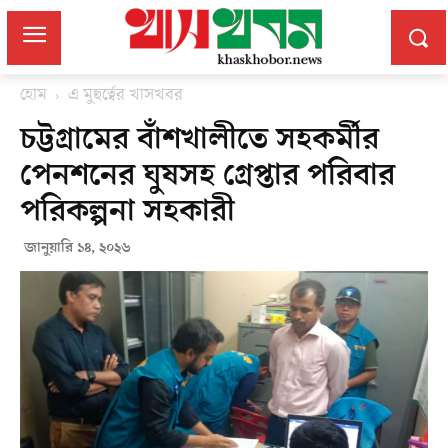
হোম
এ মুহুর্ত্বের খাসখবর
চট্টগ্রামের বাঁশখালীতে সহকর্মীর
পেনশনের ঘুষসহ গ্রেপ্তার পরিবার
পরিকল্পনা সহকারী
জানুয়ারি ১৪, ২০২৬