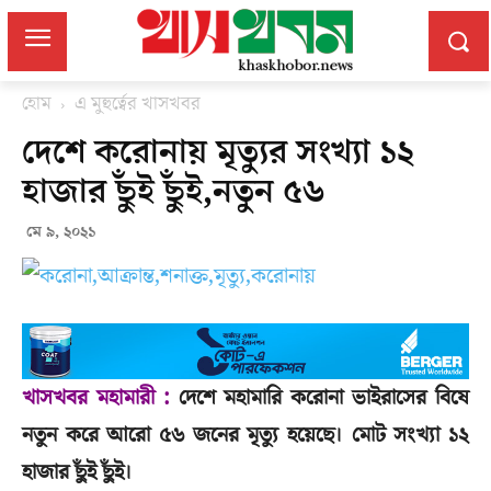
হোম
এ মুহুর্ত্বের খাসখবর
দেশে করোনায় মৃত্যুর সংখ্যা ১২
হাজার ছুঁই ছুঁই,নতুন ৫৬
মে ৯, ২০২১
খাসখবর মহামারী :
দেশে মহামারি করোনা ভাইরাসের বিষে
নতুন করে আরো ৫৬ জনের মৃত্যু হয়েছে। মোট সংখ্যা ১২
হাজার ছুঁই ছুঁই।