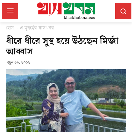
হোম
এ মুহুর্ত্বের খাসখবর
ধীরে ধীরে সুস্থ হয়ে উঠছেন মির্জা
আব্বাস
জুন ২৯, ২০২৬