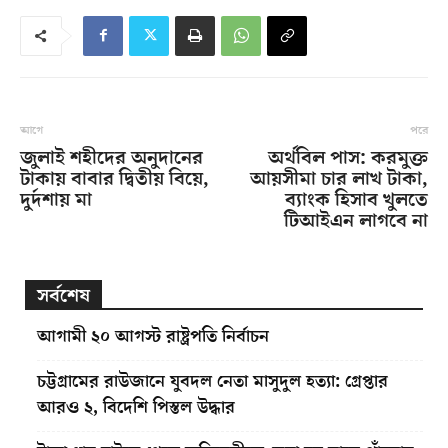
আগে
পরে
জুলাই শহীদের অনুদানের
অর্থবিল পাস: করমুক্ত
টাকায় বাবার দ্বিতীয় বিয়ে,
আয়সীমা চার লাখ টাকা,
দুর্দশায় মা
ব্যাংক হিসাব খুলতে
টিআইএন লাগবে না
সর্বশেষ
আগামী ২০ আগস্ট রাষ্ট্রপতি নির্বাচন
চট্টগ্রামের রাউজানে যুবদল নেতা মাসুদুল হত্যা: গ্রেপ্তার
আরও ২, বিদেশি পিস্তল উদ্ধার