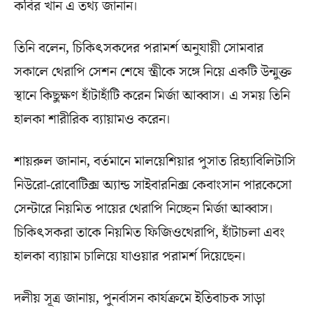
কবির খান এ তথ্য জানান।
তিনি বলেন, চিকিৎসকদের পরামর্শ অনুযায়ী সোমবার
সকালে থেরাপি সেশন শেষে স্ত্রীকে সঙ্গে নিয়ে একটি উন্মুক্ত
স্থানে কিছুক্ষণ হাঁটাহাঁটি করেন মির্জা আব্বাস। এ সময় তিনি
হালকা শারীরিক ব্যায়ামও করেন।
শায়রুল জানান, বর্তমানে মালয়েশিয়ার পুসাত রিহ্যাবিলিটাসি
নিউরো-রোবোটিক্স অ্যান্ড সাইবারনিক্স কেবাংসান পারকেসো
সেন্টারে নিয়মিত পায়ের থেরাপি নিচ্ছেন মির্জা আব্বাস।
চিকিৎসকরা তাকে নিয়মিত ফিজিওথেরাপি, হাঁটাচলা এবং
হালকা ব্যায়াম চালিয়ে যাওয়ার পরামর্শ দিয়েছেন।
দলীয় সূত্র জানায়, পুনর্বাসন কার্যক্রমে ইতিবাচক সাড়া