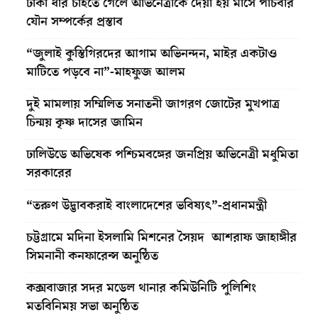
টাকা ধার চাইতে গেলে অভিনেত্রীকে দেয়া হয় মাসে পাঁচবার
যৌন সম্পর্কের প্রস্তাব
“জুলাই কুস্তিগিরদের আগাম অভিনন্দন, মাইর একটাও
মাটিতে পড়বে না”-মাহফুজ আলম
দুই মামলায় সম্মিলিত সনাতনী জাগরণ জোটের মুখপাত্র
চিন্ময় কৃষ্ণ দাসের জামিন
ঢালিউডে অভিষেক পশ্চিমবঙ্গের জনপ্রিয় অভিনেত্রী মধুমিতা
সরকারের
“তরুণ উদ্ভাবকরাই বাংলাদেশের ভবিষ্যৎ”-প্রধানমন্ত্রী
চট্টগ্রামে মদিনা ইসলামি মিশনের সৈয়দ আশরাফ জাহাঙ্গীর
সিমনানী কনফারেন্স অনুষ্ঠিত
কক্সবাজার সদর মডেল থানার কমিউনিটি পুলিশিং
মতবিনিময় সভা অনুষ্ঠিত