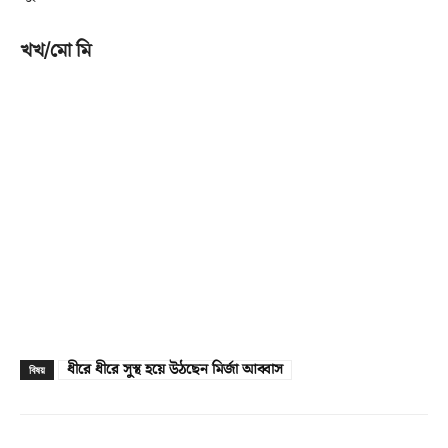
খখ/মো মি
ধীরে ধীরে সুস্থ হয়ে উঠছেন মির্জা আব্বাস
বিষয়