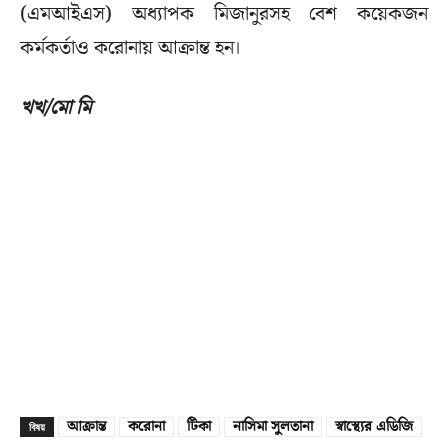
(এমআইএস) অধ্যাপক মিজানুরসহ বেশ কয়েকজন
কর্মকর্তাও করোনায় আক্রান্ত হন।
খখ/মো মি
আক্রান্ত
করোনা
টিকা
নাসিমা সুলতানা
স্বাস্থ্যের এডিজি
বিষয়