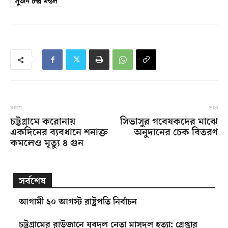
সুজন চন্দ্র মন্ডল
আগে
পরে
চট্টগ্রামে করোনায়
সিভাসুর গবেষকদের মাঝে
একদিনের ব্যবধানে শনাক্ত
অনুদানের চেক বিতরণ
কমলেও মৃত্যু ৪ গুন
সর্বশেষ
আগামী ২০ আগস্ট রাষ্ট্রপতি নির্বাচন
চট্টগ্রামের রাউজানে যুবদল নেতা মাসুদুল হত্যা: গ্রেপ্তার