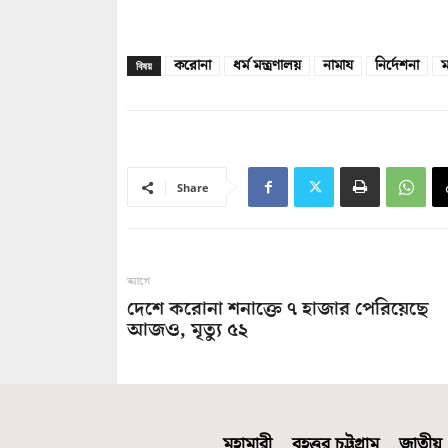
করোনা
ধর্ম মন্ত্রণালয়
নামায
নির্দেশনা
বিষয়
Share
আগে
দেশে করোনা শনাক্তে ৭ হাজার পেরিয়েছে
আজও, মৃত্যু ৫২
মহামারী
বৃহত্তর চট্টগ্রাম
জাতীয়