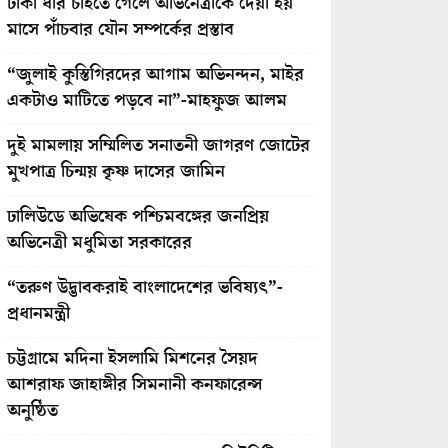
টাকা ধার চাইতে গেলে অভিনেত্রীকে দেয়া হয়
মাসে পাঁচবার যৌন সম্পর্কের প্রস্তাব
“জুলাই কুস্তিগিরদের আগাম অভিনন্দন, মাইর
একটাও মাটিতে পড়বে না”-মাহফুজ আলম
দুই মামলায় সম্মিলিত সনাতনী জাগরণ জোটের
মুখপাত্র চিন্ময় কৃষ্ণ দাসের জামিন
ঢালিউডে অভিষেক পশ্চিমবঙ্গের জনপ্রিয়
অভিনেত্রী মধুমিতা সরকারের
“তরুণ উদ্ভাবকরাই বাংলাদেশের ভবিষ্যৎ”-
প্রধানমন্ত্রী
চট্টগ্রামে মদিনা ইসলামি মিশনের সৈয়দ
আশরাফ জাহাঙ্গীর সিমনানী কনফারেন্স
অনুষ্ঠিত