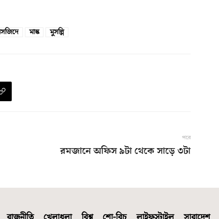
মসজিদে
মাস্ক
মুসল্লি
পরে
রমজানে অফিস ৯টা থেকে সাড়ে ৩টা
রাজনীতি
খেলাধুলা
বিশ্ব
শো-বিচ
লাইফস্টাইল
সারাদেশ