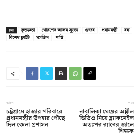
কৃতজ্ঞতা
খোরশেদ আলম সুজন
গুজব
প্রধানমন্ত্রী
বন্ধ
বিষয়
বিশেষ ফ্লাইট
মসজিদ
শাস্তি
আগে
পরে
চট্টগ্রামে হাজার পরিবারে
নাবালিকা মেয়ের অশ্লীল
প্রধানমন্ত্রীর উপহার পৌছে
ভিডিও নিয়ে ব্ল্যাকমেইল
দিল জেলা প্রশাসন
অতঃপর র‌্যাবের জালে
শিক্ষক