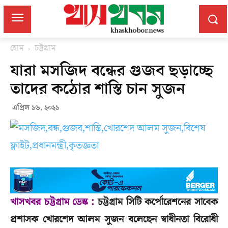
হোম
চট্টগ্রাম
যারা মসজিদ বন্ধের গুজব ছড়াচ্ছে
তাদের কঠোর শাস্তি চান সুজন
এপ্রিল ১৬, ২০২১
খাসখবর চট্টগ্রাম ডেস্ক :
চট্টগ্রাম সিটি কর্পোরেশনের সাবেক
প্রশাসক খোরশেদ আলম সুজন বলেছেন স্বাধীনতা বিরোধী