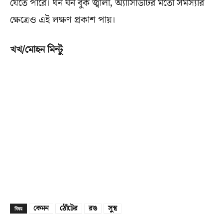
যেতে পারে। ঘন ঘন বুক জ্বালা, অ্যাসিডিটির মতো সমস্যার
ক্ষেত্রেও এই লক্ষণ প্রকাশ পায়।
খখ/মোহন মিন্টু
কেমন
ঠোঁটের
রঙ
সুস্থ
বিষয়