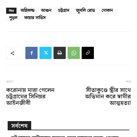
অগ্নিকান্ড
আগুন
চট্টগ্রাম
জুবলি রোড
দোকান
বিষয়
পুড়ল
ফায়ার সার্ভিস
আগে
পরে
করোনায় মারা গেলেন
সীতাকুণ্ডে স্ত্রীর সাথে
চট্টগ্রামের সিনিয়র
অভিমান করে স্বামীর
আইনজীবী
আত্মহত্যা
সর্বশেষ