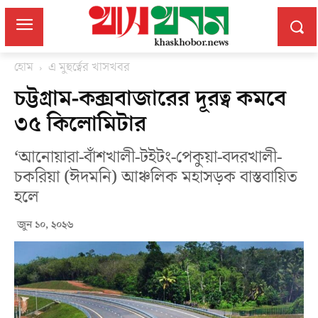
হোম
এ মুহুর্ত্বের খাসখবর
চট্টগ্রাম-কক্সবাজারের দূরত্ব কমবে
৩৫ কিলোমিটার
‘আনোয়ারা-বাঁশখালী-টইটং-পেকুয়া-বদরখালী-
চকরিয়া (ঈদমনি) আঞ্চলিক মহাসড়ক বাস্তবায়িত
হলে
জুন ১০, ২০২৬