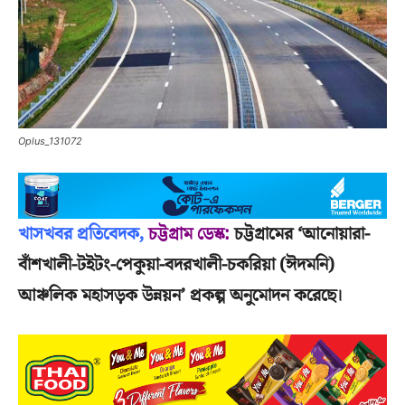
Oplus_131072
খাসখবর প্রতিবেদক,
চট্টগ্রাম ডেস্ক
:
চট্টগ্রামের ‘আনোয়ারা-
বাঁশখালী-টইটং-পেকুয়া-বদরখালী-চকরিয়া (ঈদমনি)
আঞ্চলিক মহাসড়ক উন্নয়ন’ প্রকল্প অনুমোদন করেছে।